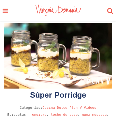
Súper Porridge
Categorías:
Cocina
Dulce
Plan V
Videos
Etiquetas:
jengibre
,
leche de coco
,
nuez moscada
,