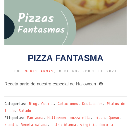
PIZZA FANTASMA
POR
MORIS ARMAS
, 8 DE NOVIEMBRE DE 2021
Receta parte de nuestro especial de Halloween 🎃
Categorías:
Blog
,
Cocina
,
Colaciones
,
Destacados
,
Platos de
fondo
,
Salado
Etiquetas:
Fantasma
,
Halloween
,
mozzarella
,
pizza
,
Queso
,
receta
,
Receta salada
,
salsa blanca
,
virginia demaria