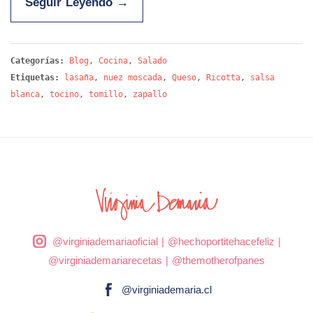
Seguir Leyendo
→
Categorías:
Blog
,
Cocina
,
Salado
Etiquetas:
lasaña
,
nuez moscada
,
Queso
,
Ricotta
,
salsa
blanca
,
tocino
,
tomillo
,
zapallo
@virginiademariaoficial
|
@hechoportitehacefeliz
|
@virginiademariarecetas
|
@themotherofpanes
@virginiademaria.cl