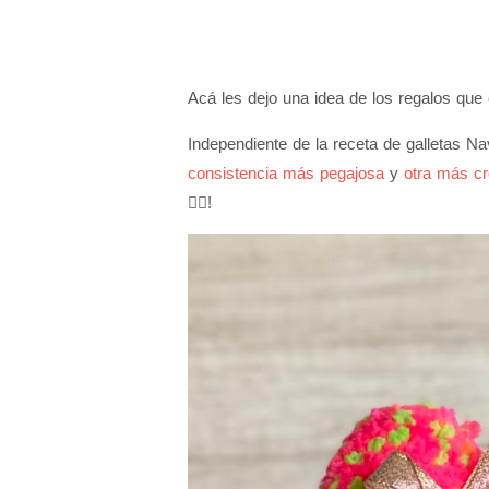
Acá les dejo una idea de los regalos que
Independiente de la receta de galletas N
consistencia más pegajosa
y
otra más c
👌🏼!