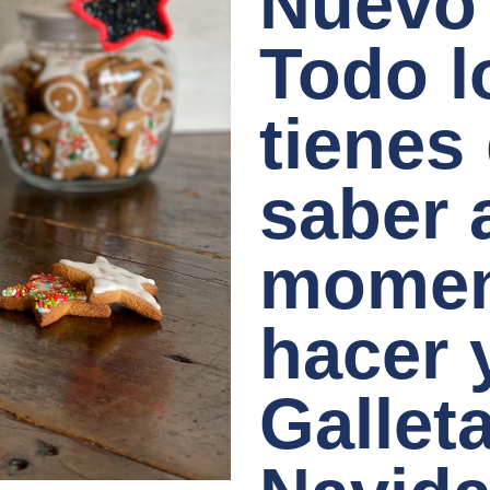
Nuevo 
Todo l
tienes
saber 
momen
hacer 
Gallet