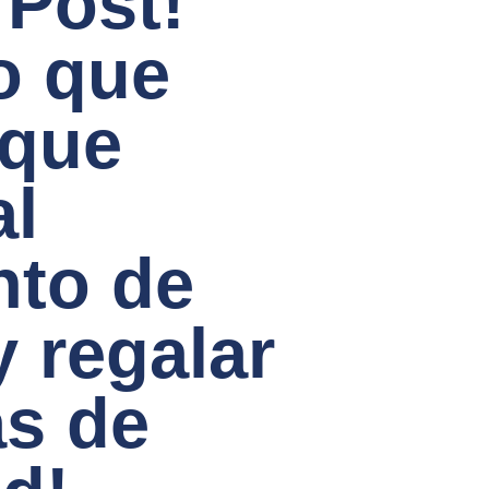
Post!
o que
 que
al
to de
y regalar
as de