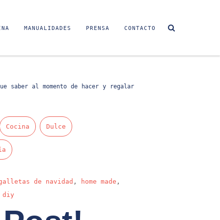
INA
MANUALIDADES
PRENSA
CONTACTO
ue saber al momento de hacer y regalar
Cocina
Dulce
ía
galletas de navidad
,
home made
,
 diy