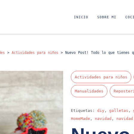
INICIO
SOBRE MI
COC
des
>
Actividades para niños
>
Nuevo Post! Todo lo que tienes q
Actividades para niños
Manualidades
Reposter
Etiquetas:
diy
,
galletas
,
HomeMade
,
navidad
,
navidad