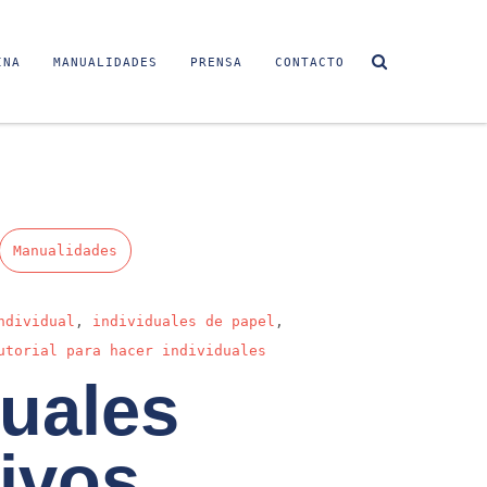
INA
MANUALIDADES
PRENSA
CONTACTO
Manualidades
ndividual
,
individuales de papel
,
utorial para hacer individuales
duales
ivos