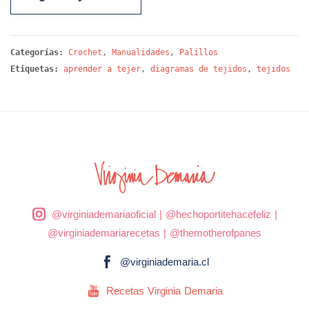
Categorías:
Crochet
,
Manualidades
,
Palillos
Etiquetas:
aprender a tejer
,
diagramas de tejidos
,
tejidos
@virginiademariaoficial
|
@hechoportitehacefeliz
|
@virginiademariarecetas
|
@themotherofpanes
@virginiademaria.cl
Recetas Virginia Demaria