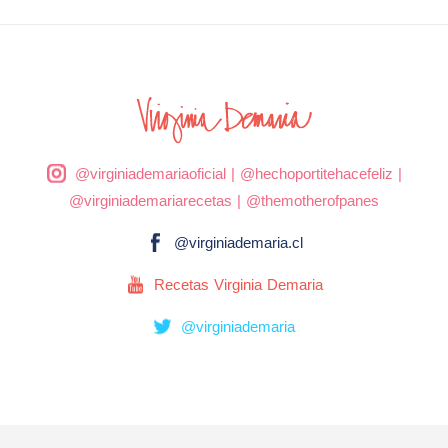
@virginiademariaoficial
|
@hechoportitehacefeliz
|
@virginiademariarecetas
|
@themotherofpanes
@virginiademaria.cl
Recetas Virginia Demaria
@virginiademaria