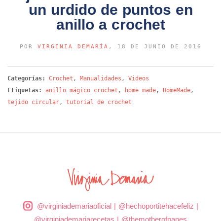
un urdido de puntos en
anillo a crochet
POR
VIRGINIA DEMARÍA
, 18 DE JUNIO DE 2016
Categorías:
Crochet
,
Manualidades
,
Videos
Etiquetas:
anillo mágico crochet
,
home made
,
HomeMade
,
tejido circular
,
tutorial de crochet
@virginiademariaoficial
|
@hechoportitehacefeliz
|
@virginiademariarecetas
|
@themotherofpanes