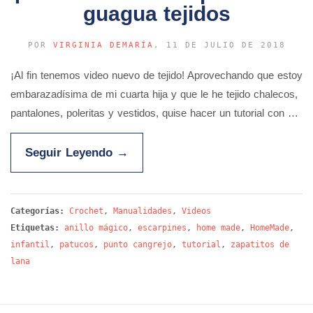
guagua tejidos
POR
VIRGINIA DEMARÍA
, 11 DE JULIO DE 2018
¡Al fin tenemos video nuevo de tejido! Aprovechando que estoy
embarazadísima de mi cuarta hija y que le he tejido chalecos,
pantalones, poleritas y vestidos, quise hacer un tutorial con …
Seguir Leyendo
→
Categorías:
Crochet
,
Manualidades
,
Videos
Etiquetas:
anillo mágico
,
escarpines
,
home made
,
HomeMade
,
infantil
,
patucos
,
punto cangrejo
,
tutorial
,
zapatitos de
lana