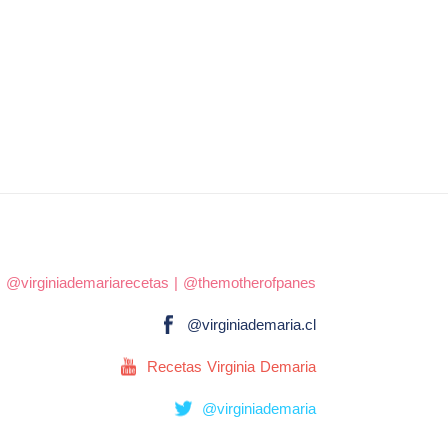
|
@virginiademariarecetas
|
@themotherofpanes
@virginiademaria.cl
Recetas Virginia Demaria
@virginiademaria