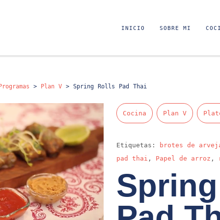
INICIO
SOBRE MI
COC
Programas
>
Plan V
>
Spring Rolls Pad Thai
Cocina
Plan V
Plat
Etiquetas:
brotes de arvej
pad thai
,
Papel de arroz
,
Spring
Pad Th