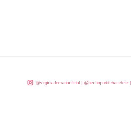
@virginiademariaoficial
|
@hechoportitehacefeliz