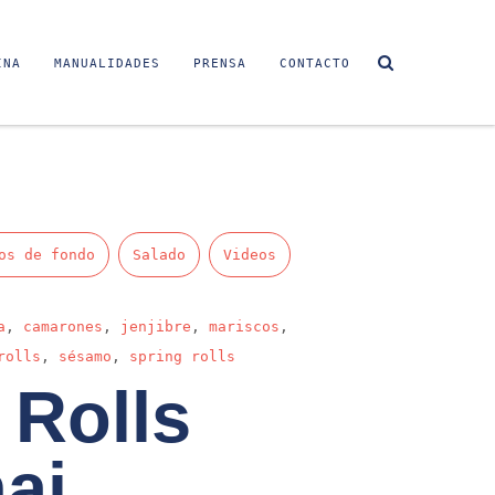
INA
MANUALIDADES
PRENSA
CONTACTO
os de fondo
Salado
Videos
a
,
camarones
,
jenjibre
,
mariscos
,
rolls
,
sésamo
,
spring rolls
 Rolls
ai