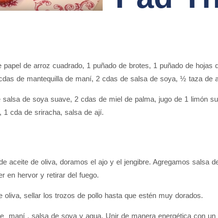
e papel de arroz cuadrado, 1 puñado de brotes, 1 puñado de hojas de 
 cdas de mantequilla de maní, 2 cdas de salsa de soya, ½ taza de ag
 salsa de soya suave, 2 cdas de miel de palma, jugo de 1 limón sut
 1 cda de sriracha, salsa de ají.
ceite de oliva, doramos el ajo y el jengibre. Agregamos salsa de 
 en hervor y retirar del fuego.
liva, sellar los trozos de pollo hasta que estén muy dorados.
maní , salsa de soya y agua. Unir de manera energética con un ba