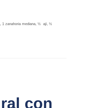
al, 1 zanahoria mediana, ½ ají, ½
ral con