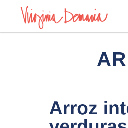
AR
Arroz in
verduras