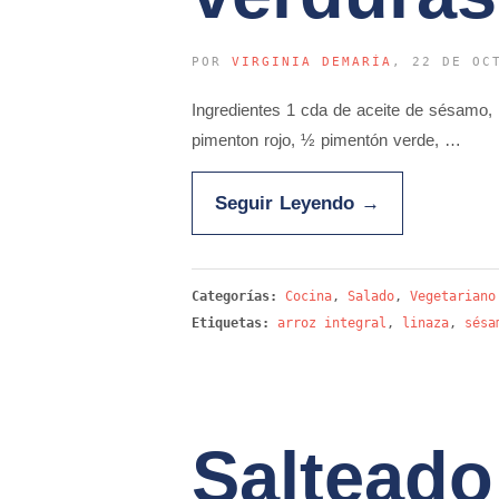
POR
VIRGINIA DEMARÍA
, 22 DE OC
Ingredientes 1 cda de aceite de sésamo, 1
pimenton rojo, ½ pimentón verde, …
Seguir Leyendo
→
Categorías:
Cocina
,
Salado
,
Vegetariano
Etiquetas:
arroz integral
,
linaza
,
sésa
Salteado