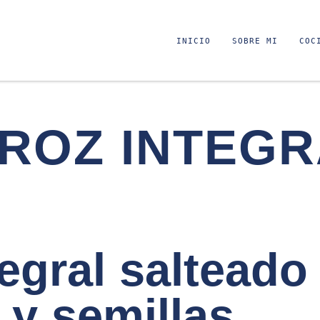
INICIO
SOBRE MI
COC
ROZ INTEGR
tegral salteado
 y semillas