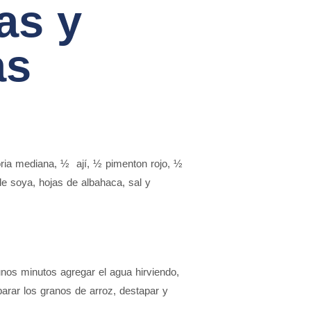
as y
as
ria mediana
,
½ ají
,
½ pimenton rojo
,
½
de soya
,
hojas de albahaca
,
sal y
gunos minutos agregar el agua hirviendo,
eparar los granos de arroz, destapar y