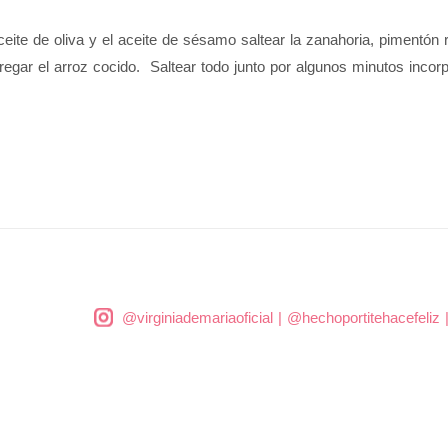
te de oliva y el aceite de sésamo saltear la zanahoria, pimentón roj
regar el arroz cocido. Saltear todo junto por algunos minutos incor
@virginiademariaoficial
|
@hechoportitehacefeliz