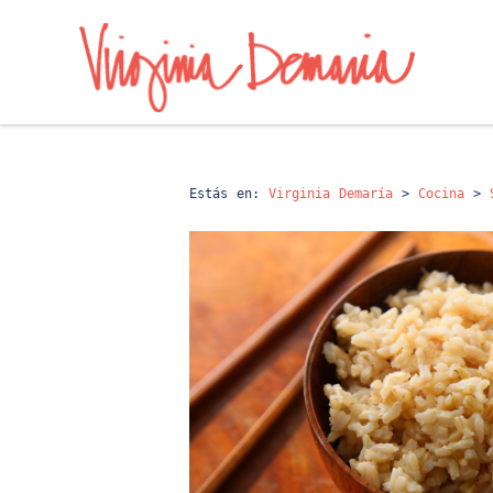
Estás en:
Virginia Demaría
>
Cocina
>