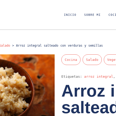
INICIO
SOBRE MI
COC
Salado
>
Arroz integral salteado con verduras y semillas
Cocina
Salado
Vege
Etiquetas:
arroz integral
Arroz 
saltea