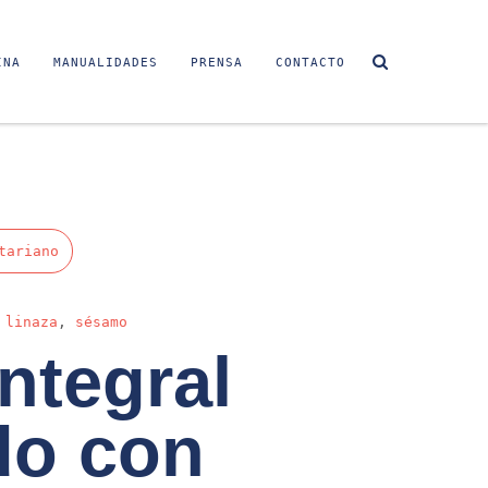
INA
MANUALIDADES
PRENSA
CONTACTO
tariano
,
linaza
,
sésamo
integral
do con