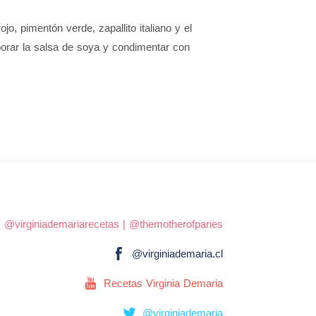
o, pimentón verde, zapallito italiano y el
porar la salsa de soya y condimentar con
|
@virginiademariarecetas
|
@themotherofpanes
@virginiademaria.cl
Recetas Virginia Demaria
@virginiademaria