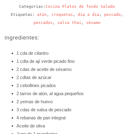
Categorías:
Cocina
Platos de fondo
Salado
Etiquetas:
atún
,
croquetas
,
día a día
,
pescado
,
pescados
,
salsa thai
,
sésamo
Ingredientes:
1 cda de cilantro
1 cdta de ají verde picado fino
2 cdas de aceite de sésamo
2 cdtas de azúcar
2 cebollines picados
2 tarros de atún, al agua pequeños
2 yemas de huevo
3 cdas de salsa de pescado
4 rebanas de pan integral
Aceite de oliva
Jugo de 1 mandarina