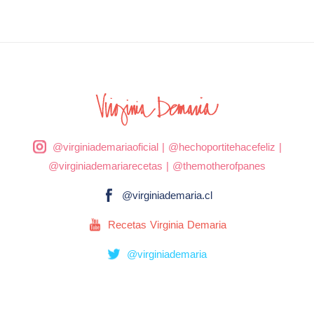
@virginiademariaoficial
|
@hechoportitehacefeliz
|
@virginiademariarecetas
|
@themotherofpanes
@virginiademaria.cl
Recetas Virginia Demaria
@virginiademaria