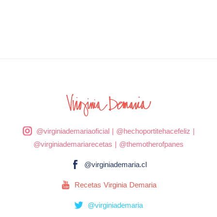
@virginiademariaoficial
|
@hechoportitehacefeliz
|
@virginiademariarecetas
|
@themotherofpanes
@virginiademaria.cl
Recetas Virginia Demaria
@virginiademaria