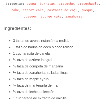
Etiquetas:
avena
,
barritas
,
bizcocho
,
bizcochuelo
,
cake
,
carrot cake
,
castañas de cajú
,
queque
,
queques
,
sponge cake
,
zanahoria
Ingredientes:
3 tazas de avena instantánea molida
1 taza de harina de coco o coco rallado
1 cucharadita de canela
¼ taza de azúcar integral
½ taza de compota de manzana
½ taza de zanahorias ralladas finas
½ taza de maple syrup
¾ taza de mantequilla de maní
¾ taza de leche a elección
1 cucharada de extracto de vainilla