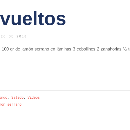
vueltos
NIO DE 2018
 100 gr de jamón serrano en láminas 3 cebollines 2 zanahorias ½ t
ondo
,
Salado
,
Videos
món serrano