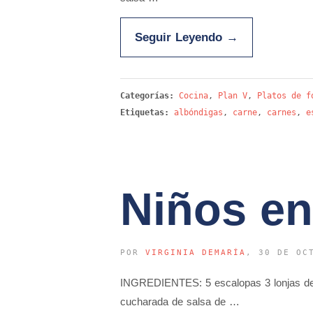
Seguir Leyendo
→
Categorías:
Cocina
,
Plan V
,
Platos de f
Etiquetas:
albóndigas
,
carne
,
carnes
,
e
Niños en
POR
VIRGINIA DEMARÍA
, 30 DE OC
INGREDIENTES: 5 escalopas 3 lonjas de t
cucharada de salsa de …