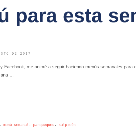
ú para esta s
OSTO DE 2017
 y Facebook, me animé a seguir haciendo menús semanales para q
emana …
,
menú semanal
,
panqueques
,
salpicón