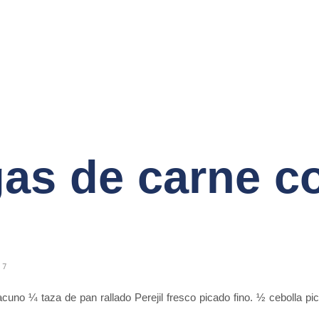
as de carne c
17
cuno ¼ taza de pan rallado Perejil fresco picado fino. ½ cebolla pic