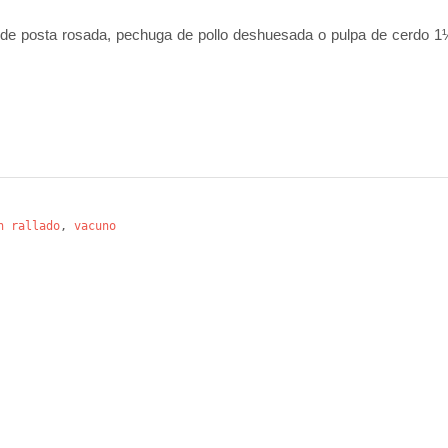
g de posta rosada, pechuga de pollo deshuesada o pulpa de cerdo 1½
n rallado
,
vacuno