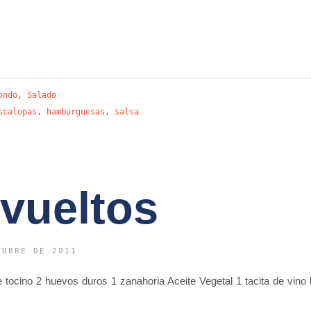
ondo
,
Salado
scalopas
,
hamburguesas
,
salsa
vueltos
TUBRE DE 2011
ocino 2 huevos duros 1 zanahoria Aceite Vegetal 1 tacita de vino 