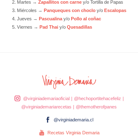
Martes →
Zapallitos con carne
y/o Tortilla de Papas
Miércoles →
Panqueques con choclo
y/o
Escalopas
Jueves →
Pascualina
y/o
Pollo al coñac
Viernes →
Pad Thai
y/o
Quesadillas
@virginiademariaoficial
|
@hechoportitehacefeliz
|
@virginiademariarecetas
|
@themotherofpanes
@virginiademaria.cl
Recetas Virginia Demaria