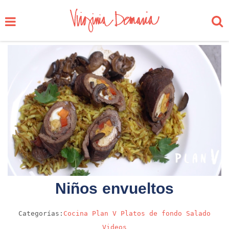
Niños envueltos
Categorías:
Cocina
Plan V
Platos de fondo
Salado
Videos