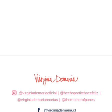
@virginiademariaoficial
|
@hechoportitehacefeliz
|
@virginiademariarecetas
|
@themotherofpanes
@virginiademaria.cl