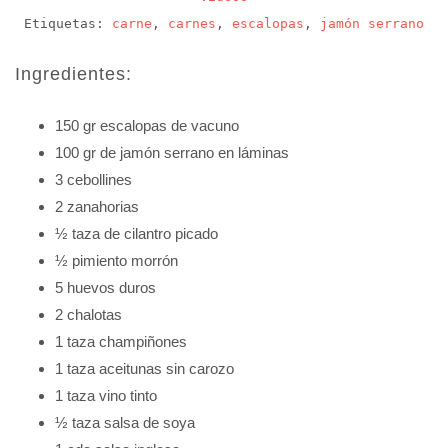
Etiquetas:
carne
,
carnes
,
escalopas
,
jamón serrano
Ingredientes:
150 gr escalopas de vacuno
100 gr de jamón serrano en láminas
3 cebollines
2 zanahorias
½ taza de cilantro picado
½ pimiento morrón
5 huevos duros
2 chalotas
1 taza champiñones
1 taza aceitunas sin carozo
1 taza vino tinto
½ taza salsa de soya