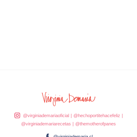
@virginiademariaoficial
|
@hechoportitehacefeliz
|
@virginiademariarecetas
|
@themotherofpanes
@virginiademaria.cl