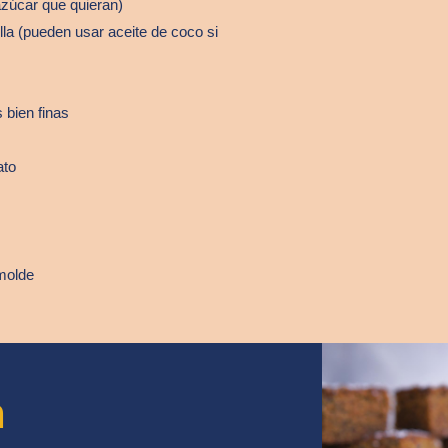
azúcar que quieran)
lla (pueden usar aceite de coco si
 bien finas
ato
molde
n