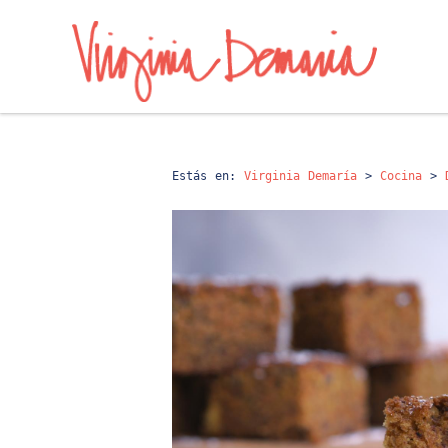
Estás en:
Virginia Demaría
>
Cocina
>