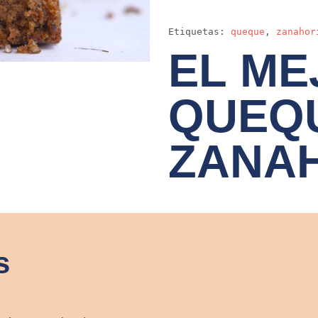
Etiquetas:
queque
,
zanahor
EL ME
QUEQ
ZANA
s