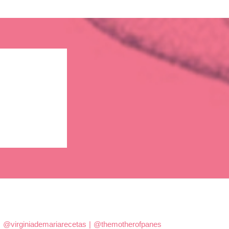
|
@virginiademariarecetas
|
@themotherofpanes