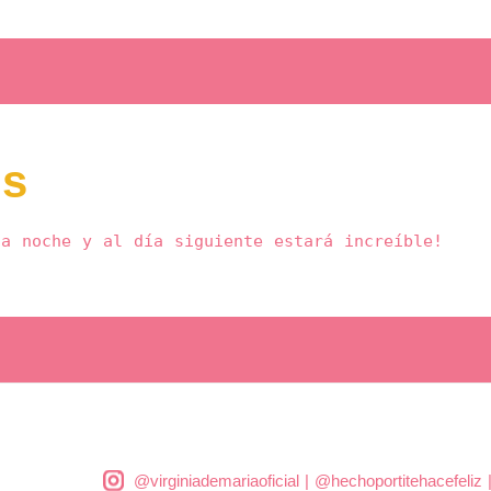
os
la noche y al día siguiente estará increíble!
@virginiademariaoficial
|
@hechoportitehacefeliz