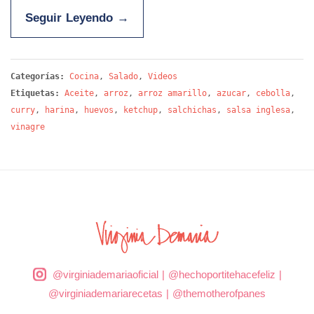
Seguir Leyendo
→
Categorías:
Cocina
,
Salado
,
Videos
Etiquetas:
Aceite
,
arroz
,
arroz amarillo
,
azucar
,
cebolla
,
curry
,
harina
,
huevos
,
ketchup
,
salchichas
,
salsa inglesa
,
vinagre
@virginiademariaoficial
|
@hechoportitehacefeliz
|
@virginiademariarecetas
|
@themotherofpanes