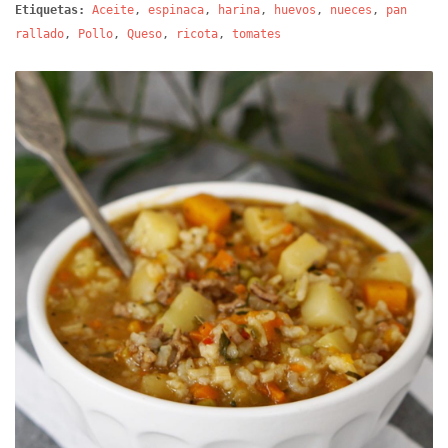
Etiquetas:
Aceite
,
espinaca
,
harina
,
huevos
,
nueces
,
pan
rallado
,
Pollo
,
Queso
,
ricota
,
tomates