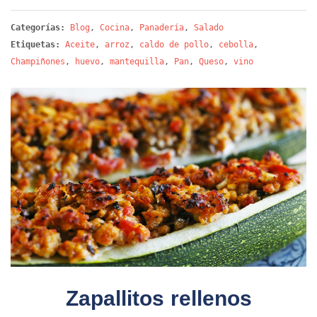
Categorías:
Blog
,
Cocina
,
Panadería
,
Salado
Etiquetas:
Aceite
,
arroz
,
caldo de pollo
,
cebolla
,
Champiñones
,
huevo
,
mantequilla
,
Pan
,
Queso
,
vino
Zapallitos rellenos