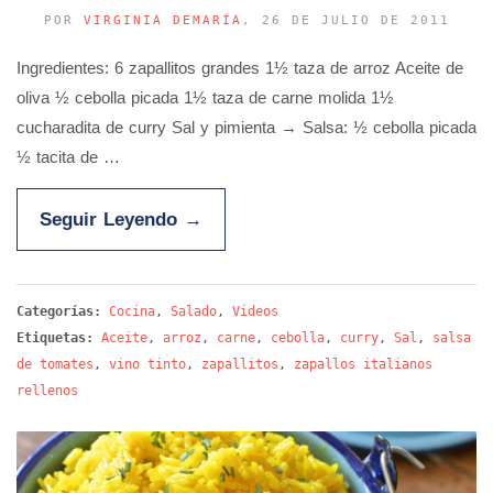
POR
VIRGINIA DEMARÍA
, 26 DE JULIO DE 2011
Ingredientes: 6 zapallitos grandes 1½ taza de arroz Aceite de
oliva ½ cebolla picada 1½ taza de carne molida 1½
cucharadita de curry Sal y pimienta → Salsa: ½ cebolla picada
½ tacita de …
Seguir Leyendo
→
Categorías:
Cocina
,
Salado
,
Videos
Etiquetas:
Aceite
,
arroz
,
carne
,
cebolla
,
curry
,
Sal
,
salsa
de tomates
,
vino tinto
,
zapallitos
,
zapallos italianos
rellenos