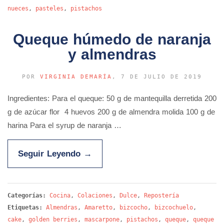
nueces
,
pasteles
,
pistachos
Queque húmedo de naranja
y almendras
POR
VIRGINIA DEMARÍA
, 7 DE JULIO DE 2019
Ingredientes: Para el queque: 50 g de mantequilla derretida 200
g de azúcar flor 4 huevos 200 g de almendra molida 100 g de
harina Para el syrup de naranja …
Seguir Leyendo
→
Categorías:
Cocina
,
Colaciones
,
Dulce
,
Repostería
Etiquetas:
Almendras
,
Amaretto
,
bizcocho
,
bizcochuelo
,
cake
,
golden berries
,
mascarpone
,
pistachos
,
queque
,
queque