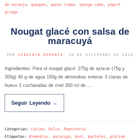
de naranja
,
queques
,
queso crema
,
sponge cake
,
yogurt
griego
Nougat glacé con salsa de
maracuyá
POR
VIRGINIA DEMARÍA
, 30 DE DICIEMBRE DE 2018
Ingredientes: Para el nougat glacé: 275g de azúcar (75g y
200g) 40 g de agua 150g de almendras enteras 3 claras de
huevo 3 cucharadas de miel 300 ml de …
Seguir Leyendo
→
Categorías:
Cocina
,
Dulce
,
Repostería
Etiquetas:
Almendras
,
maracuyá
,
miel
,
pasteles
,
praliné