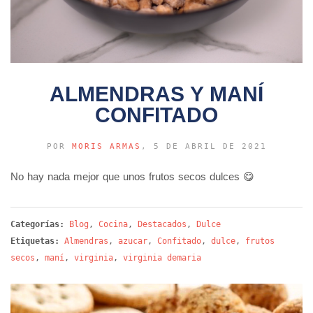
ALMENDRAS Y MANÍ
CONFITADO
POR
MORIS ARMAS
, 5 DE ABRIL DE 2021
No hay nada mejor que unos frutos secos dulces 😋
Categorías:
Blog
,
Cocina
,
Destacados
,
Dulce
Etiquetas:
Almendras
,
azucar
,
Confitado
,
dulce
,
frutos
secos
,
maní
,
virginia
,
virginia demaria