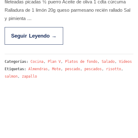
fileteadas picadas ½ puerro Aceite de oliva 1 cdta cúrcuma
Ralladura de 1 limón 20g queso parmesano recién rallado Sal
y pimienta …
Seguir Leyendo
→
Categorías:
Cocina
,
Plan V
,
Platos de fondo
,
Salado
,
Videos
Etiquetas:
Almendras
,
Mote
,
pescado
,
pescados
,
risotto
,
salmon
,
zapallo