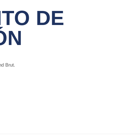
ITO DE
ÓN
nd Brut.