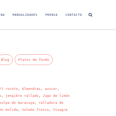
INA
MANUALIDADES
PRENSA
CONTACTO
Blog
Platos de fondo
/2 rocoto
,
Almendras
,
azucar
,
o
,
jengibre rallado
,
Jugo de limón
pulpa de maracuyá
,
ralladura de
én molida
,
Salmón fresco
,
Vinagre