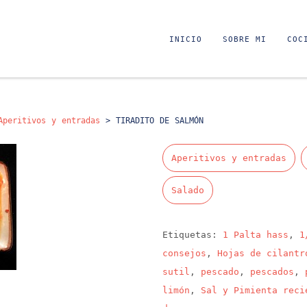
INICIO
SOBRE MI
COC
Aperitivos y entradas
>
TIRADITO DE SALMÓN
Aperitivos y entradas
Salado
Etiquetas:
1 Palta hass
,
1
consejos
,
Hojas de cilantr
sutil
,
pescado
,
pescados
,
limón
,
Sal y Pimienta reci