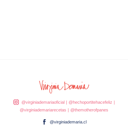
@virginiademariaoficial
|
@hechoportitehacefeliz
|
@virginiademariarecetas
|
@themotherofpanes
@virginiademaria.cl