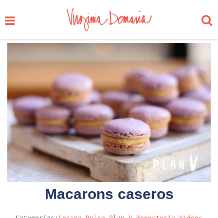
Macarons caseros
Categorías:
Cocina
Dulce
Plan V
Repostería
Videos