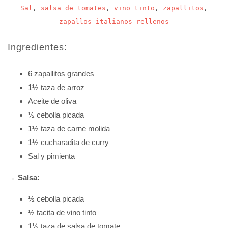
Sal
,
salsa de tomates
,
vino tinto
,
zapallitos
,
zapallos italianos rellenos
Ingredientes:
6 zapallitos grandes
1½ taza de arroz
Aceite de oliva
½ cebolla picada
1½ taza de carne molida
1½ cucharadita de curry
Sal y pimienta
→ Salsa:
½ cebolla picada
½ tacita de vino tinto
1½ taza de salsa de tomate