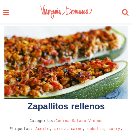
Zapallitos rellenos
Categorías:
Cocina
Salado
Videos
Etiquetas:
Aceite
,
arroz
,
carne
,
cebolla
,
curry
,