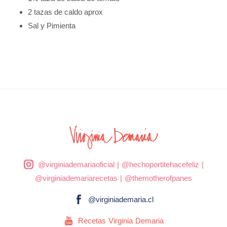
2 tazas de caldo aprox
Sal y Pimienta
@virginiademariaoficial
|
@hechoportitehacefeliz
|
@virginiademariarecetas
|
@themotherofpanes
@virginiademaria.cl
Recetas Virginia Demaria