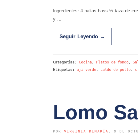
Ingredientes: 4 paltas hass ½ taza de cr
y …
Seguir Leyendo
→
Categorías:
Cocina
,
Platos de fondo
,
Sa
Etiquetas:
ají verde
,
caldo de pollo
,
c
Lomo Sa
POR
VIRGINIA DEMARÍA
, 9 DE OCT