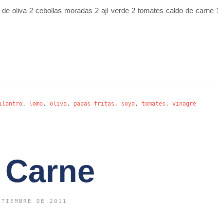
 oliva 2 cebollas moradas 2 ají verde 2 tomates caldo de carne 
ilantro
,
lomo
,
oliva
,
papas fritas
,
soya
,
tomates
,
vinagre
 Carne
PTIEMBRE DE 2011