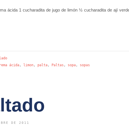
ema ácida 1 cucharadita de jugo de limón ½ cucharadita de ají verde
lado
rema ácida
,
limon
,
palta
,
Paltas
,
sopa
,
sopas
ltado
UBRE DE 2011