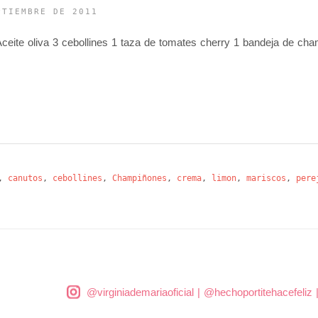
PTIEMBRE DE 2011
te oliva 3 cebollines 1 taza de tomates cherry 1 bandeja de cha
,
canutos
,
cebollines
,
Champiñones
,
crema
,
limon
,
mariscos
,
pere
@virginiademariaoficial
|
@hechoportitehacefeliz