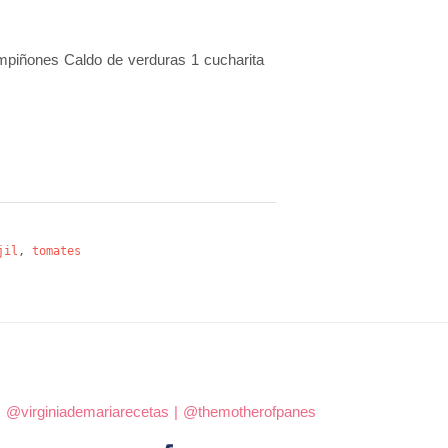
mpiñones Caldo de verduras 1 cucharita
jil
,
tomates
|
@virginiademariarecetas
|
@themotherofpanes