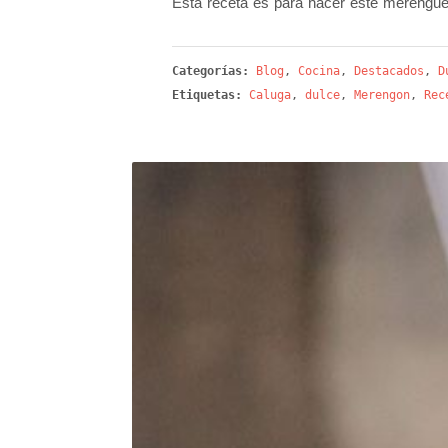
Esta receta es para hacer este merengue 
Categorías:
Blog
,
Cocina
,
Destacados
,
D
Etiquetas:
Caluga
,
dulce
,
Merengon
,
Rec