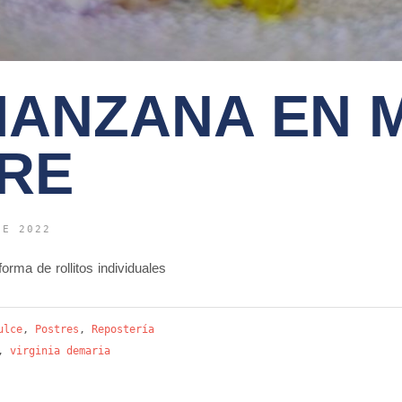
MANZANA EN 
RE
DE 2022
rma de rollitos individuales
ulce
,
Postres
,
Repostería
,
virginia demaria