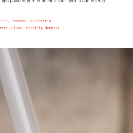
tipo pavlova pero lo puedes usar para lo que quieras.
ulce
,
Postres
,
Repostería
etas Dulces
,
virginia demaria