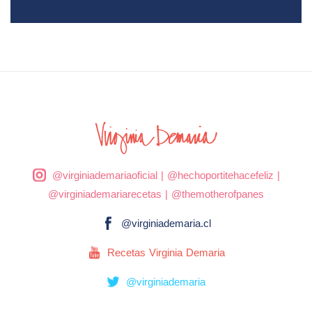
@virginiademariaoficial
|
@hechoportitehacefeliz
|
@virginiademariarecetas
|
@themotherofpanes
@virginiademaria.cl
Recetas Virginia Demaria
@virginiademaria