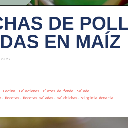
CHAS DE POL
DAS EN MAÍZ
 2022
,
Cocina
,
Colaciones
,
Platos de fondo
,
Salado
o
,
Recetas
,
Recetas saladas
,
salchichas
,
virginia demaria