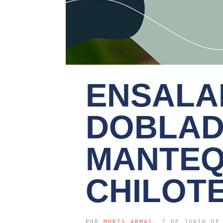
ENSALA
DOBLAD
MANTEQ
CHILOT
POR
MORIS ARMAS
, 7 DE JUNIO DE