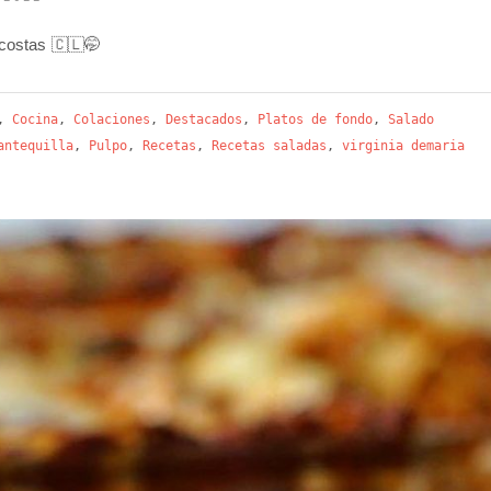
 costas 🇨🇱🤭
,
Cocina
,
Colaciones
,
Destacados
,
Platos de fondo
,
Salado
antequilla
,
Pulpo
,
Recetas
,
Recetas saladas
,
virginia demaria