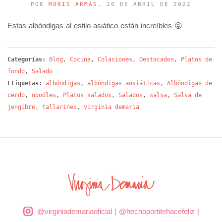
POR
MORIS ARMAS
, 20 DE ABRIL DE 2022
Estas albóndigas al estilo asiático están increíbles 😜
Categorías:
Blog
,
Cocina
,
Colaciones
,
Destacados
,
Platos de
fondo
,
Salado
Etiquetas:
albóndigas
,
albóndigas ansiáticas
,
Albóndigas de
cerdo
,
noodles
,
Platos salados
,
Salados
,
salsa
,
Salsa de
jengibre
,
tallarines
,
virginia demaria
@virginiademariaoficial
|
@hechoportitehacefeliz
|