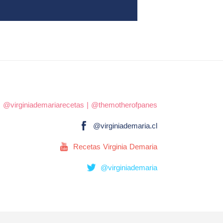
|
@virginiademariarecetas
|
@themotherofpanes
@virginiademaria.cl
Recetas Virginia Demaria
@virginiademaria