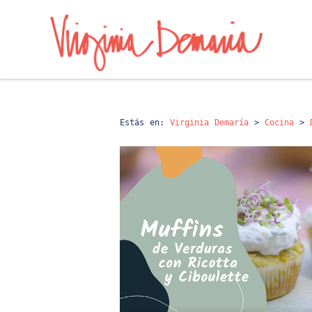
Estás en:
Virginia Demaría
>
Cocina
>