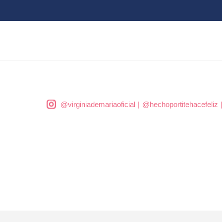
@virginiademariaoficial
|
@hechoportitehacefeliz