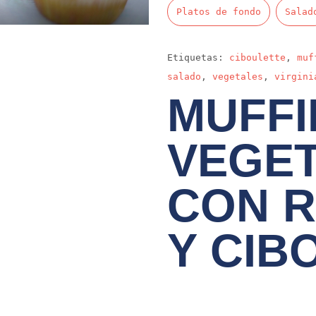
Platos de fondo
Salad
Etiquetas:
ciboulette
,
muf
salado
,
vegetales
,
virgini
MUFFI
VEGE
CON R
Y CIB