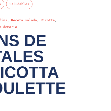
o
Saludables
fins
,
Receta salada
,
Ricotta
,
a demaria
NS DE
TALES
ICOTTA
OULETTE