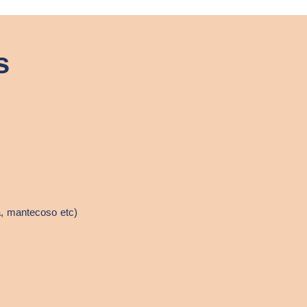
s
a, mantecoso etc)