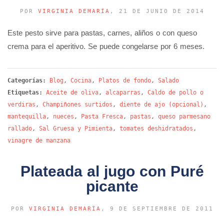
POR
VIRGINIA DEMARÍA
, 21 DE JUNIO DE 2014
Este pesto sirve para pastas, carnes, aliños o con queso
crema para el aperitivo. Se puede congelarse por 6 meses.
Categorías:
Blog
,
Cocina
,
Platos de fondo
,
Salado
Etiquetas:
Aceite de oliva
,
alcaparras
,
Caldo de pollo o
verdiras
,
Champiñones surtidos
,
diente de ajo (opcional)
,
mantequilla
,
nueces
,
Pasta Fresca
,
pastas
,
queso parmesano
rallado
,
Sal Gruesa y Pimienta
,
tomates deshidratados
,
vinagre de manzana
Plateada al jugo con Puré
picante
POR
VIRGINIA DEMARÍA
, 9 DE SEPTIEMBRE DE 2011