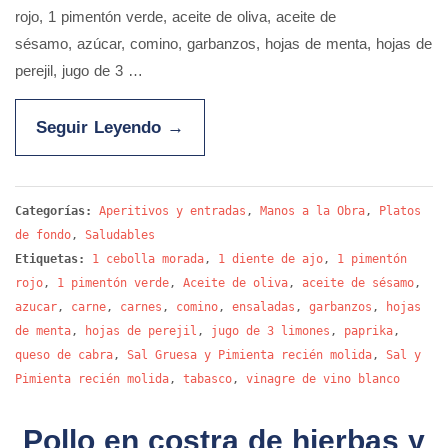
rojo, 1 pimentón verde, aceite de oliva, aceite de
sésamo, azúcar, comino, garbanzos, hojas de menta, hojas de
perejil, jugo de 3 …
Seguir Leyendo
→
Categorías:
Aperitivos y entradas
,
Manos a la Obra
,
Platos
de fondo
,
Saludables
Etiquetas:
1 cebolla morada
,
1 diente de ajo
,
1 pimentón
rojo
,
1 pimentón verde
,
Aceite de oliva
,
aceite de sésamo
,
azucar
,
carne
,
carnes
,
comino
,
ensaladas
,
garbanzos
,
hojas
de menta
,
hojas de perejil
,
jugo de 3 limones
,
paprika
,
queso de cabra
,
Sal Gruesa y Pimienta recién molida
,
Sal y
Pimienta recién molida
,
tabasco
,
vinagre de vino blanco
Pollo en costra de hierbas y