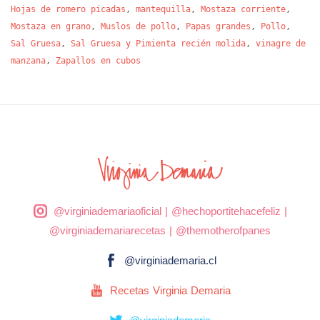
Hojas de romero picadas
,
mantequilla
,
Mostaza corriente
,
Mostaza en grano
,
Muslos de pollo
,
Papas grandes
,
Pollo
,
Sal Gruesa
,
Sal Gruesa y Pimienta recién molida
,
vinagre de
manzana
,
Zapallos en cubos
@virginiademariaoficial
|
@hechoportitehacefeliz
|
@virginiademariarecetas
|
@themotherofpanes
@virginiademaria.cl
Recetas Virginia Demaria