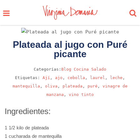
Plateada al jugo con Puré
picante
Categorías:
Blog
Cocina
Salado
Etiquetas:
Ají
,
ajo
,
cebolla
,
laurel
,
leche
,
mantequilla
,
oliva
,
plateada
,
puré
,
vinagre de
manzana
,
vino tinto
Ingredientes:
1 1/2 kilo de plateada
1 cucharada de mantequilla