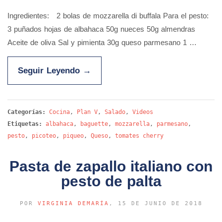
Ingredientes: 2 bolas de mozzarella di buffala Para el pesto:
3 puñados hojas de albahaca 50g nueces 50g almendras
Aceite de oliva Sal y pimienta 30g queso parmesano 1 …
Seguir Leyendo
→
Categorías:
Cocina
,
Plan V
,
Salado
,
Videos
Etiquetas:
albahaca
,
baguette
,
mozzarella
,
parmesano
,
pesto
,
picoteo
,
piqueo
,
Queso
,
tomates cherry
Pasta de zapallo italiano con
pesto de palta
POR
VIRGINIA DEMARÍA
, 15 DE JUNIO DE 2018