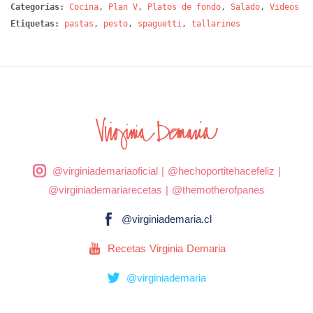
Categorías:
Cocina
,
Plan V
,
Platos de fondo
,
Salado
,
Videos
Etiquetas:
pastas
,
pesto
,
spaguetti
,
tallarines
@virginiademariaoficial
|
@hechoportitehacefeliz
|
@virginiademariarecetas
|
@themotherofpanes
@virginiademaria.cl
Recetas Virginia Demaria
@virginiademaria