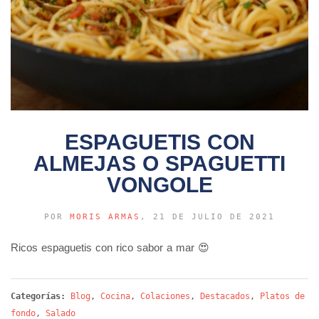
ESPAGUETIS CON
ALMEJAS O SPAGUETTI
VONGOLE
POR
MORIS ARMAS
, 21 DE JULIO DE 2021
Ricos espaguetis con rico sabor a mar 😍
Categorías:
Blog
,
Cocina
,
Colaciones
,
Destacados
,
Platos de
fondo
,
Salado