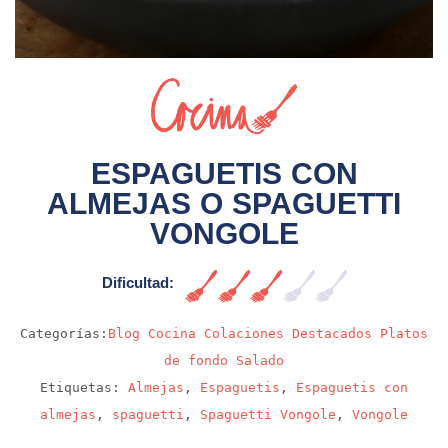
Sin video
ESPAGUETIS CON
ALMEJAS O SPAGUETTI
VONGOLE
Dificultad:
Media
Categorías:
Blog
Cocina
Colaciones
Destacados
Platos
de fondo
Salado
Etiquetas:
Almejas
,
Espaguetis
,
Espaguetis con
almejas
,
spaguetti
,
Spaguetti Vongole
,
Vongole