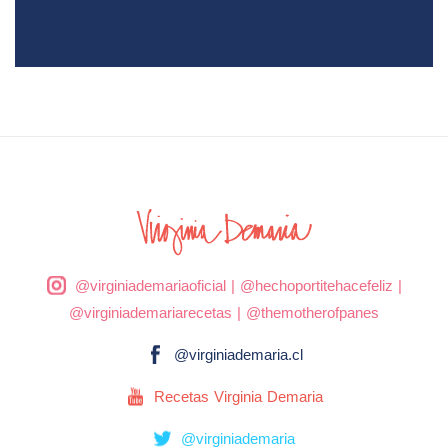
@virginiademariaoficial
|
@hechoportitehacefeliz
|
@virginiademariarecetas
|
@themotherofpanes
@virginiademaria.cl
Recetas Virginia Demaria
@virginiademaria