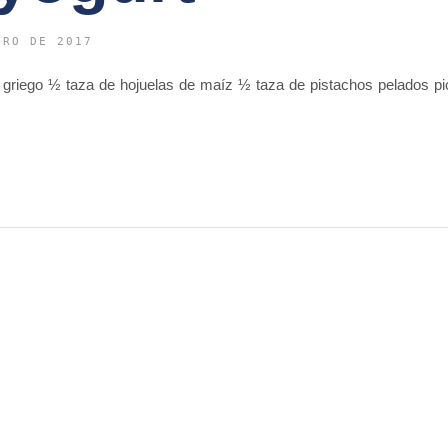
ERO DE 2017
ipo griego ½ taza de hojuelas de maíz ½ taza de pistachos pelados p