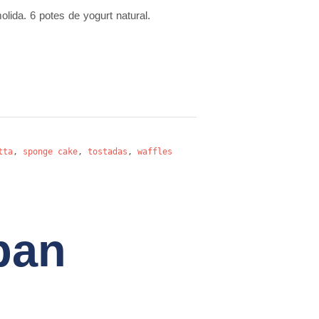
ida. 6 potes de yogurt natural.
tta
,
sponge cake
,
tostadas
,
waffles
pan