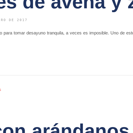
es de avena y 
ERO DE 2017
o para tomar desayuno tranquila, a veces es imposible. Uno de est
s
con arándanos