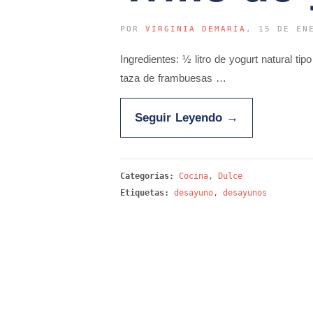
POR
VIRGINIA DEMARÍA
, 15 DE EN
Ingredientes: ½ litro de yogurt natural t
taza de frambuesas …
Seguir Leyendo
→
Categorías:
Cocina
,
Dulce
Etiquetas:
desayuno
,
desayunos