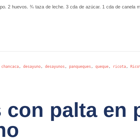
o. 2 huevos. ¾ taza de leche. 3 cda de azúcar. 1 cda de canela mol
,
chancaca
,
desayuno
,
desayunos
,
panqueques
,
queque
,
ricota
,
Rico
 con palta en 
no