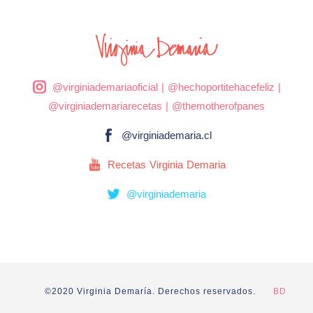
@virginiademariaoficial
|
@hechoportitehacefeliz
|
@virginiademariarecetas
|
@themotherofpanes
@virginiademaria.cl
Recetas Virginia Demaria
@virginiademaria
©2020 Virginia Demaría. Derechos reservados.
BD