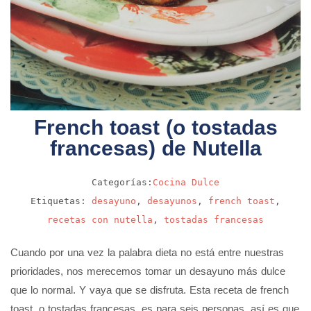
French toast (o tostadas
francesas) de Nutella
Categorías:
Cocina
Dulce
Etiquetas:
desayuno
,
desayunos
,
french toast
,
recetas con nutella
,
tostadas francesas
Cuando por una vez la palabra dieta no está entre nuestras
prioridades, nos merecemos tomar un desayuno más dulce
que lo normal. Y vaya que se disfruta. Esta receta de french
toast, o tostadas francesas, es para seis personas, así es que