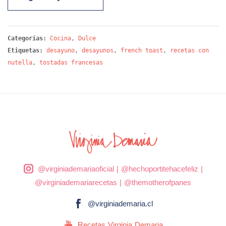
Categorías:
Cocina
,
Dulce
Etiquetas:
desayuno
,
desayunos
,
french toast
,
recetas con
nutella
,
tostadas francesas
@virginiademariaoficial
|
@hechoportitehacefeliz
|
@virginiademariarecetas
|
@themotherofpanes
@virginiademaria.cl
Recetas Virginia Demaria