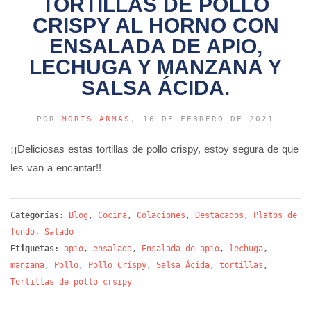
TORTILLAS DE POLLO
CRISPY AL HORNO CON
ENSALADA DE APIO,
LECHUGA Y MANZANA Y
SALSA ÁCIDA.
POR
MORIS ARMAS
, 16 DE FEBRERO DE 2021
¡¡Deliciosas estas tortillas de pollo crispy, estoy segura de que
les van a encantar!!
Categorías:
Blog
,
Cocina
,
Colaciones
,
Destacados
,
Platos de
fondo
,
Salado
Etiquetas:
apio
,
ensalada
,
Ensalada de apio
,
lechuga
,
manzana
,
Pollo
,
Pollo Crispy
,
Salsa Ácida
,
tortillas
,
Tortillas de pollo crsipy