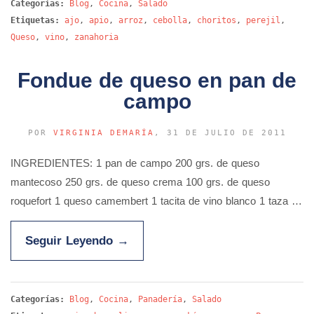
Categorías:
Blog
,
Cocina
,
Salado
Etiquetas:
ajo
,
apio
,
arroz
,
cebolla
,
choritos
,
perejil
,
Queso
,
vino
,
zanahoria
Fondue de queso en pan de
campo
POR
VIRGINIA DEMARÍA
, 31 DE JULIO DE 2011
INGREDIENTES: 1 pan de campo 200 grs. de queso
mantecoso 250 grs. de queso crema 100 grs. de queso
roquefort 1 queso camembert 1 tacita de vino blanco 1 taza …
Seguir Leyendo
→
Categorías:
Blog
,
Cocina
,
Panadería
,
Salado