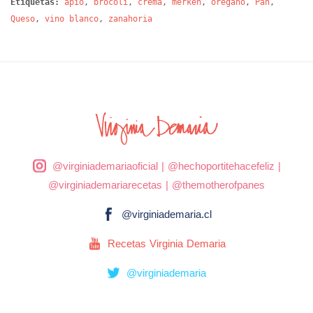
Etiquetas:
apio
,
brocoli
,
crema
,
merkén
,
oregano
,
Pan
,
Queso
,
vino blanco
,
zanahoria
@virginiademariaoficial
|
@hechoportitehacefeliz
|
@virginiademariarecetas
|
@themotherofpanes
@virginiademaria.cl
Recetas Virginia Demaria
@virginiademaria