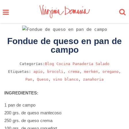
Fondue de queso en pan de
campo
Categorías:
Blog
Cocina
Panadería
Salado
Etiquetas:
apio
,
brocoli
,
crema
,
merkén
,
oregano
,
Pan
,
Queso
,
vino blanco
,
zanahoria
INGREDIENTES:
1 pan de campo
200 grs. de queso mantecoso
250 grs. de queso crema
100 grs. de queso roquefort