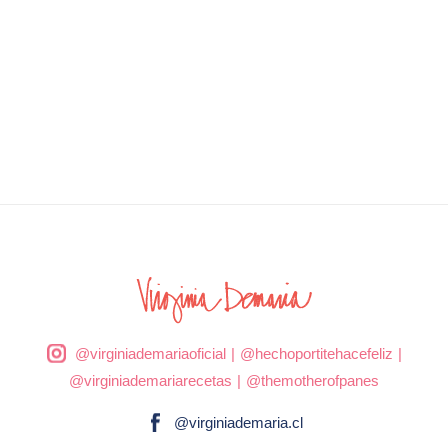
@virginiademariaoficial
|
@hechoportitehacefeliz
|
@virginiademariarecetas
|
@themotherofpanes
@virginiademaria.cl