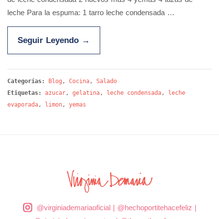
leche Para la espuma: 1 tarro leche condensada …
Seguir Leyendo
→
Categorías:
Blog
,
Cocina
,
Salado
Etiquetas:
azucar
,
gelatina
,
leche condensada
,
leche
evaporada
,
limon
,
yemas
@virginiademariaoficial
|
@hechoportitehacefeliz
|