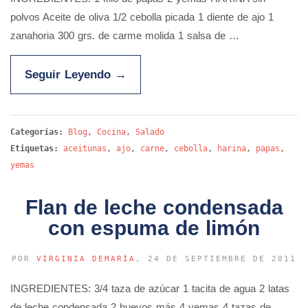
polvos Aceite de oliva 1/2 cebolla picada 1 diente de ajo 1
zanahoria 300 grs. de carme molida 1 salsa de …
Seguir Leyendo
→
Categorías:
Blog
,
Cocina
,
Salado
Etiquetas:
aceitunas
,
ajo
,
carne
,
cebolla
,
harina
,
papas
,
yemas
Flan de leche condensada
con espuma de limón
POR
VIRGINIA DEMARÍA
, 24 DE SEPTIEMBRE DE 2011
INGREDIENTES: 3/4 taza de azúcar 1 tacita de agua 2 latas
de leche condensada 2 huevos más 4 yemas 4 tazas de