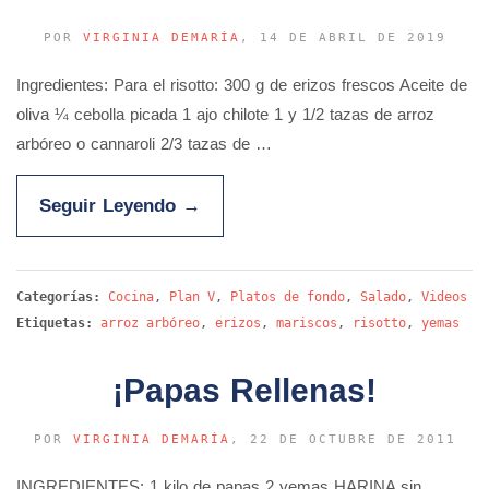
POR
VIRGINIA DEMARÍA
, 14 DE ABRIL DE 2019
Ingredientes: Para el risotto: 300 g de erizos frescos Aceite de
oliva ¼ cebolla picada 1 ajo chilote 1 y 1/2 tazas de arroz
arbóreo o cannaroli 2/3 tazas de …
Seguir Leyendo
→
Categorías:
Cocina
,
Plan V
,
Platos de fondo
,
Salado
,
Videos
Etiquetas:
arroz arbóreo
,
erizos
,
mariscos
,
risotto
,
yemas
¡Papas Rellenas!
POR
VIRGINIA DEMARÍA
, 22 DE OCTUBRE DE 2011
INGREDIENTES: 1 kilo de papas 2 yemas HARINA sin