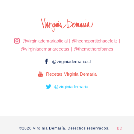
@virginiademariaoficial
|
@hechoportitehacefeliz
|
@virginiademariarecetas
|
@themotherofpanes
@virginiademaria.cl
Recetas Virginia Demaria
@virginiademaria
©2020 Virginia Demaría. Derechos reservados.
BD