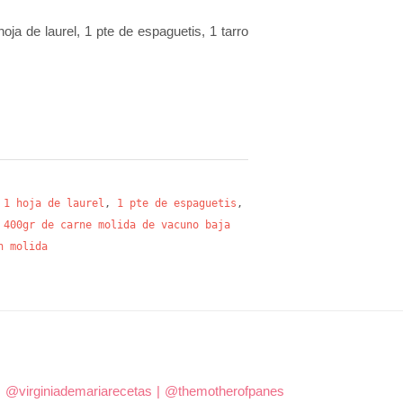
ja de laurel, 1 pte de espaguetis, 1 tarro
,
1 hoja de laurel
,
1 pte de espaguetis
,
,
400gr de carne molida de vacuno baja
n molida
|
@virginiademariarecetas
|
@themotherofpanes