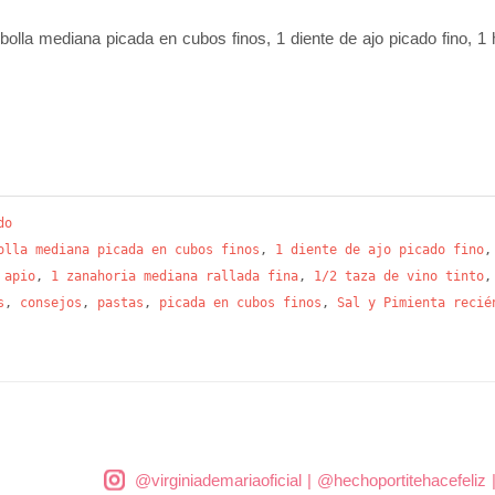
olla mediana picada en cubos finos, 1 diente de ajo picado fino, 1 ho
do
olla mediana picada en cubos finos
,
1 diente de ajo picado fino
 apio
,
1 zanahoria mediana rallada fina
,
1/2 taza de vino tinto
s
,
consejos
,
pastas
,
picada en cubos finos
,
Sal y Pimienta recié
@virginiademariaoficial
|
@hechoportitehacefeliz