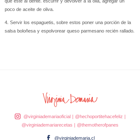
que este al dente. escurrir y devolver a la olla, agregar un
poco de aceite de oliva.
4. Servir los espaguetis, sobre estos poner una porción de la
salsa boloñesa y espolvorear queso parmesano recién rallado.
@virginiademariaoficial
|
@hechoportitehacefeliz
|
@virginiademariarecetas
|
@themotherofpanes
@virginiademaria.cl