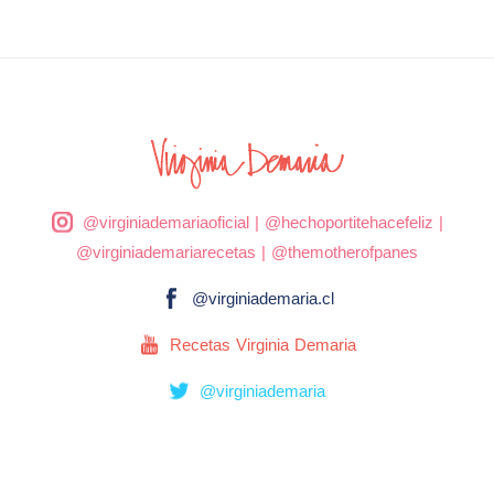
@virginiademariaoficial
|
@hechoportitehacefeliz
|
@virginiademariarecetas
|
@themotherofpanes
@virginiademaria.cl
Recetas Virginia Demaria
@virginiademaria