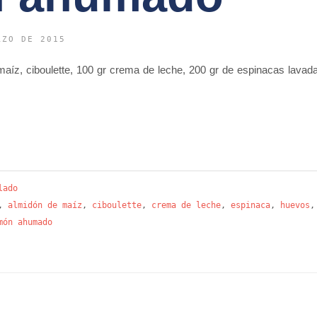
RZO DE 2015
 maíz, ciboulette, 100 gr crema de leche, 200 gr de espinacas lavad
lado
,
almidón de maíz
,
ciboulette
,
crema de leche
,
espinaca
,
huevos
món ahumado