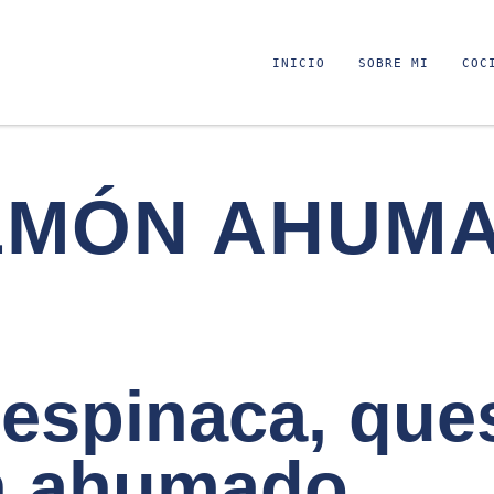
INICIO
SOBRE MI
COC
LMÓN AHUM
 espinaca, qu
n ahumado