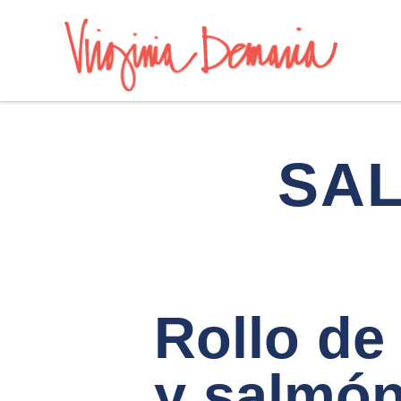
SA
Rollo de
y salmó