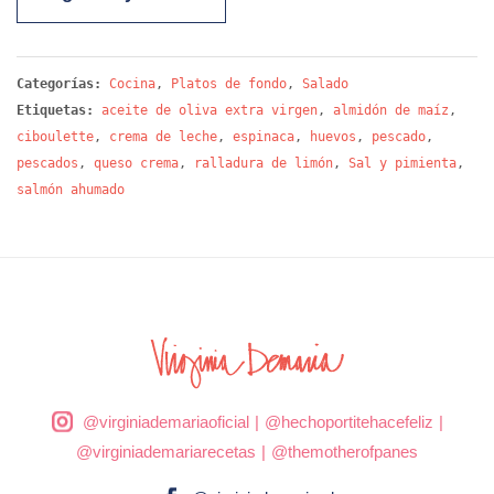
Categorías:
Cocina
,
Platos de fondo
,
Salado
Etiquetas:
aceite de oliva extra virgen
,
almidón de maíz
,
ciboulette
,
crema de leche
,
espinaca
,
huevos
,
pescado
,
pescados
,
queso crema
,
ralladura de limón
,
Sal y pimienta
,
salmón ahumado
@virginiademariaoficial
|
@hechoportitehacefeliz
|
@virginiademariarecetas
|
@themotherofpanes