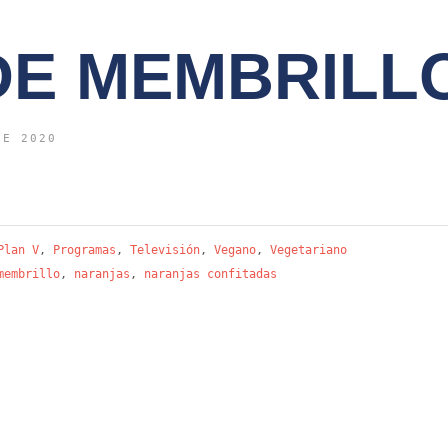
DE MEMBRILL
DE 2020
Plan V
,
Programas
,
Televisión
,
Vegano
,
Vegetariano
membrillo
,
naranjas
,
naranjas confitadas