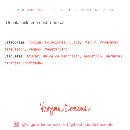
POR
ADMINVIR
, 8 DE SEPTIEMBRE DE 2020
¡Un infaltable en nuestra mesa!
Categorías:
Cocina
,
Colaciones
,
Dulce
,
Plan V
,
Programas
,
Televisión
,
Vegano
,
Vegetariano
Etiquetas:
azucar
,
dulce de membrillo
,
membrillo
,
naranjas
,
naranjas confitadas
@virginiademariaoficial
|
@hechoportitehacefeliz
|