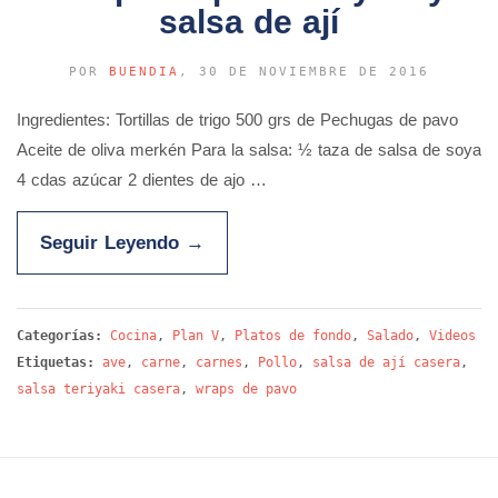
salsa de ají
POR
BUENDIA
, 30 DE NOVIEMBRE DE 2016
Ingredientes: Tortillas de trigo 500 grs de Pechugas de pavo
Aceite de oliva merkén Para la salsa: ½ taza de salsa de soya
4 cdas azúcar 2 dientes de ajo …
Seguir Leyendo
→
Categorías:
Cocina
,
Plan V
,
Platos de fondo
,
Salado
,
Videos
Etiquetas:
ave
,
carne
,
carnes
,
Pollo
,
salsa de ají casera
,
salsa teriyaki casera
,
wraps de pavo